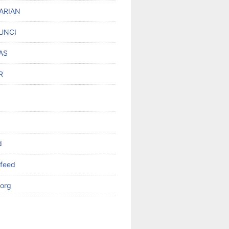
ARIAN
UNCI
AS
R
d
feed
org