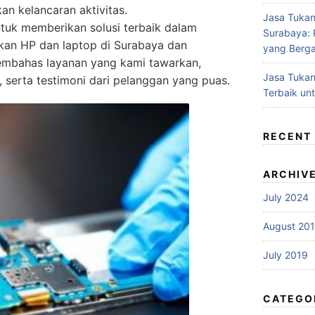
an kelancaran aktivitas.
Jasa Tukan
tuk memberikan solusi terbaik dalam
Surabaya: P
akan HP dan laptop di Surabaya dan
yang Berga
 membahas layanan yang kami tawarkan,
Jasa Tukan
 serta testimoni dari pelanggan yang puas.
Terbaik un
RECENT
ARCHIV
July 2024
August 20
July 2019
CATEGO