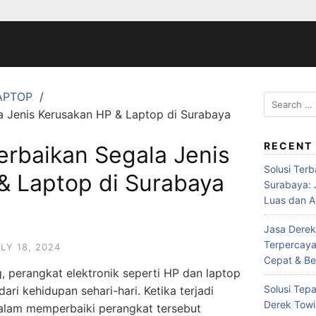
APTOP
Search
a Jenis Kerusakan HP & Laptop di Surabaya
for:
RECENT
erbaikan Segala Jenis
Solusi Ter
& Laptop di Surabaya
Surabaya:
Luas dan A
Jasa Derek
Terpercaya
LY 18, 2024
Cepat & Be
ng, perangkat elektronik seperti HP dan laptop
Solusi Tepa
ari kehidupan sehari-hari. Ketika terjadi
Derek Towi
dalam memperbaiki perangkat tersebut