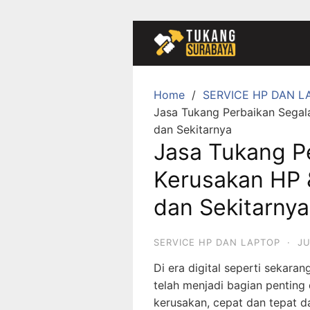
Skip
to
content
Home
SERVICE HP DAN L
Jasa Tukang Perbaikan Segal
dan Sekitarnya
Jasa Tukang P
Kerusakan HP 
dan Sekitarnya
SERVICE HP DAN LAPTOP
·
JU
Di era digital seperti sekara
telah menjadi bagian penting d
kerusakan, cepat dan tepat 