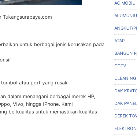
AC MOBIL
ALUMUNI
eh Tukangsurabaya.com
ANGKUT/P
ATAP
rbaikan untuk berbagai jenis kerusakan pada
BANGUN 
onsif
CCTV
CLEANING
 tombol atau port yang rusak
DAK KRAT
man dalam menangani berbagai merek HP,
DAK PANE
Oppo, Vivo, hingga iPhone. Kami
g berkualitas untuk memastikan kualitas
DEREK TO
ELEKTRON