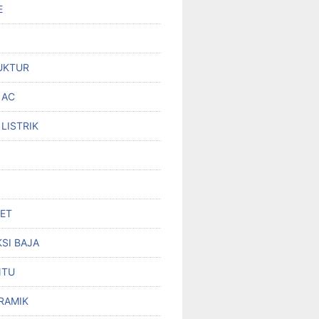
E
UKTUR
 AC
 LISTRIK
SET
SI BAJA
NTU
RAMIK