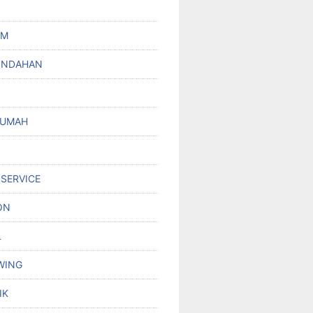
UM
INDAHAN
RUMAH
 SERVICE
ON
L
WING
IK