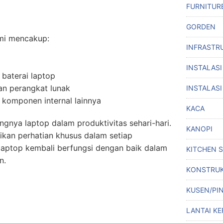
FURNITUR
GORDEN
mi mencakup:
INFRASTR
INSTALASI
 baterai laptop
dan perangkat lunak
INSTALASI
 komponen internal lainnya
KACA
nya laptop dalam produktivitas sehari-hari.
KANOPI
ikan perhatian khusus dalam setiap
laptop kembali berfungsi dengan baik dalam
KITCHEN 
n.
KONSTRUK
KUSEN/PI
LANTAI KE