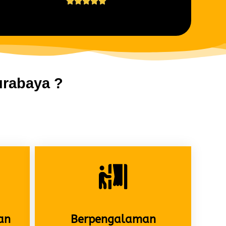





urabaya ?
an
Berpengalaman