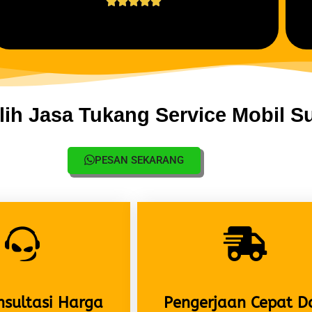





ih Jasa Tukang Service Mobil S
PESAN SEKARANG
nsultasi Harga
Pengerjaan Cepat D