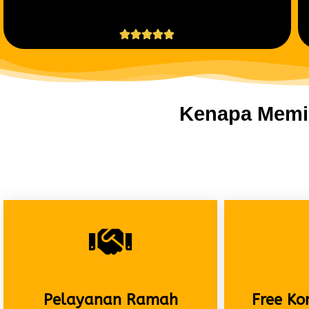





Kenapa Memil
Pelayanan Ramah
Free Ko