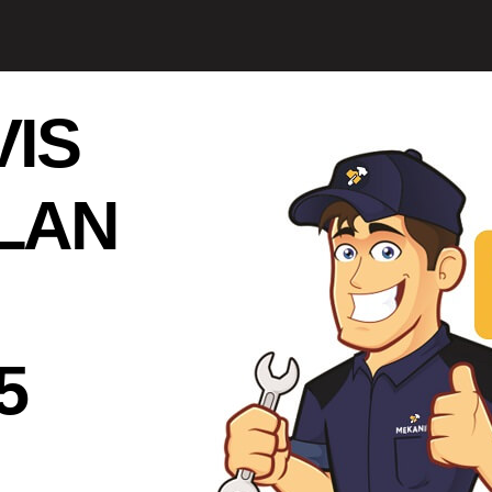
IS
LAN
5