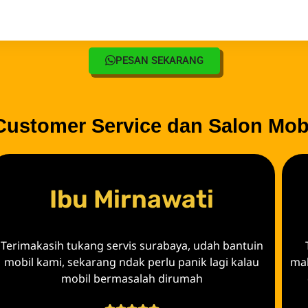
PESAN SEKARANG
Customer Service dan Salon Mob
Ibu Mirnawati
Terimakasih tukang servis surabaya, udah bantuin
mobil kami, sekarang ndak perlu panik lagi kalau
mak
mobil bermasalah dirumah