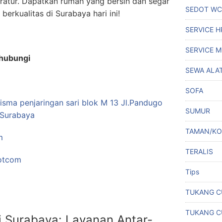
ratur. Dapatkan rumah yang bersih dan segar
SEDOT WC
berkualitas di Surabaya hari ini!
SERVICE 
SERVICE M
ghubungi
SEWA ALA
SOFA
sma penjaringan sari blok M 13 Jl.Pandugo
SUMUR
 Surabaya
TAMAN/K
m
TERALIS
otcom
Tips
TUKANG C
TUKANG C
i Surabaya: Layanan Antar-