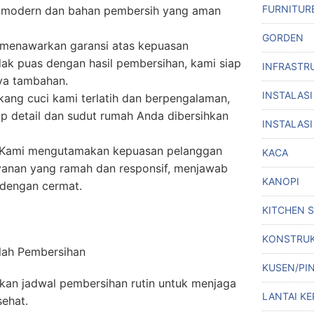
FURNITUR
 modern dan bahan pembersih yang aman
GORDEN
 menawarkan garansi atas kepuasan
dak puas dengan hasil pembersihan, kami siap
INFRASTR
ya tambahan.
INSTALASI
ukang cuci kami terlatih dan berpengalaman,
p detail dan sudut rumah Anda dibersihkan
INSTALASI
 Kami mengutamakan kepuasan pelanggan
KACA
anan yang ramah dan responsif, menjawab
KANOPI
dengan cermat.
KITCHEN 
KONSTRUK
elah Pembersihan
KUSEN/PI
pkan jadwal pembersihan rutin untuk menjaga
LANTAI KE
sehat.