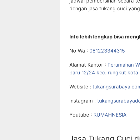
jadwal pembersihan secara te
dengan jasa tukang cuci yang 
Info lebih lengkap bisa men
No Wa :
081223344315
Alamat Kantor :
Perumahan Wi
baru 12/24 kec. rungkut kota
Website :
tukangsurabaya.co
Instagram :
tukangsurabayad
Youtube :
RUMAHNESIA
Jasa Tukang Cuci d