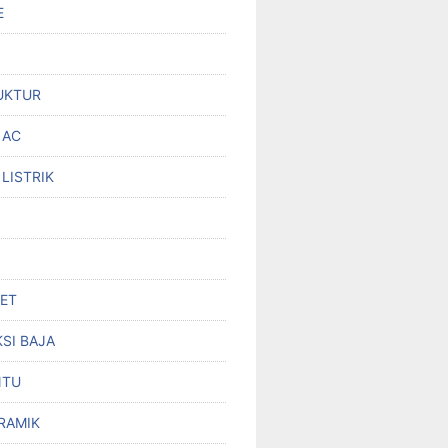
E
UKTUR
 AC
 LISTRIK
SET
SI BAJA
NTU
RAMIK