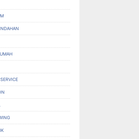
UM
INDAHAN
RUMAH
 SERVICE
ON
L
WING
IK