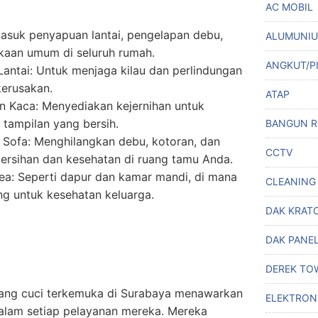
AC MOBIL
asuk penyapuan lantai, pengelapan debu,
ALUMUNI
aan umum di seluruh rumah.
ANGKUT/P
Lantai: Untuk menjaga kilau dan perlindungan
kerusakan.
ATAP
n Kaca: Menyediakan kejernihan untuk
tampilan yang bersih.
BANGUN 
 Sofa: Menghilangkan debu, kotoran, dan
CCTV
ersihan dan kesehatan di ruang tamu Anda.
ea: Seperti dapur dan kamar mandi, di mana
CLEANING
ng untuk kesehatan keluarga.
DAK KRAT
DAK PANE
DEREK TO
ukang cuci terkemuka di Surabaya menawarkan
ELEKTRON
 dalam setiap pelayanan mereka. Mereka