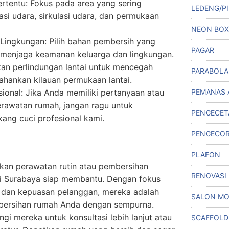
ertentu: Fokus pada area yang sering
LEDENG/PI
lasi udara, sirkulasi udara, dan permukaan
NEON BOX
ingkungan: Pilih bahan pembersih yang
PAGAR
 menjaga keamanan keluarga dan lingkungan.
an perlindungan lantai untuk mencegah
PARABOLA
hankan kilauan permukaan lantai.
sional: Jika Anda memiliki pertanyaan atau
PEMANAS 
erawatan rumah, jangan ragu untuk
PENGECET
kang cuci profesional kami.
PENGECO
PLAFON
an perawatan rutin atau pembersihan
RENOVASI
di Surabaya siap membantu. Dengan fokus
si, dan kepuasan pelanggan, mereka adalah
SALON MO
kebersihan rumah Anda dengan sempurna.
i mereka untuk konsultasi lebih lanjut atau
SCAFFOLD