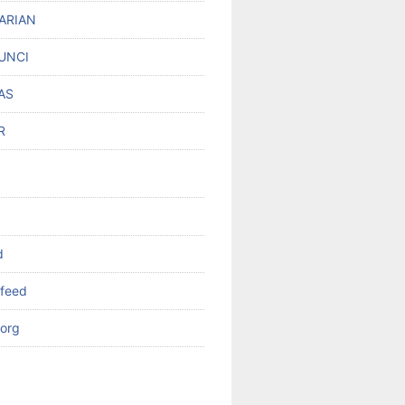
ARIAN
UNCI
AS
R
d
feed
org