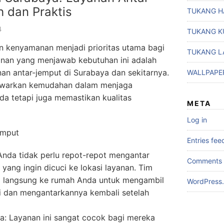
 dan Praktis
TUKANG H
4
TUKANG K
dan kenyamanan menjadi prioritas utama bagi
TUKANG L
anan yang menjawab kebutuhan ini adalah
nan antar-jemput di Surabaya dan sekitarnya.
WALLPAPE
nawarkan kemudahan dalam menjaga
a tetapi juga memastikan kualitas
META
Log in
emput
Entries fee
nda tidak perlu repot-repot mengantar
Comments 
 yang ingin dicuci ke lokasi layanan. Tim
g langsung ke rumah Anda untuk mengambil
WordPress.
i dan mengantarkannya kembali setelah
: Layanan ini sangat cocok bagi mereka