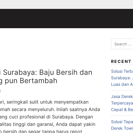
Search
for:
RECENT
i Surabaya: Baju Bersih dan
Solusi Ter
Surabaya:
g pun Bertambah
Luas dan A
4
Jasa Derek
ri, seringkali sulit untuk menyempatkan
Terpercaya
mah secara menyeluruh. Inilah saatnya Anda
Cepat & Be
ng cuci profesional di Surabaya. Dengan
Solusi Tepa
itas tinggi dan garansi, Anda dapat yakin
Derek Towi
 bersih dan segar tanpa harus repot