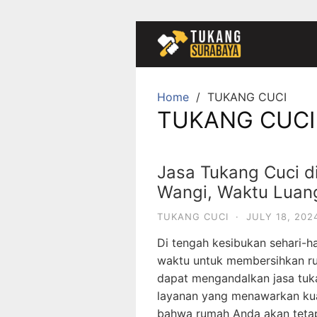
Skip
to
content
Home
TUKANG CUCI
TUKANG CUCI
Jasa Tukang Cuci d
Wangi, Waktu Luan
TUKANG CUCI
·
JULY 18, 202
Di tengah kesibukan sehari-ha
waktu untuk membersihkan ru
dapat mengandalkan jasa tuka
layanan yang menawarkan kual
bahwa rumah Anda akan tetap