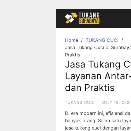
Skip
to
content
Home
TUKANG CUCI
Jasa Tukang Cuci di Surabay
Praktis
Jasa Tukang Cu
Layanan Anta
dan Praktis
TUKANG CUCI
·
JULY 18, 202
Di era modern ini, efisiensi 
banyak orang. Salah satu lay
jasa tukang cuci dengan laya