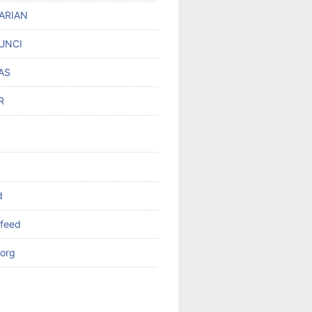
ARIAN
UNCI
AS
R
d
feed
org