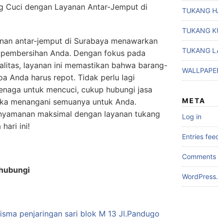
g Cuci dengan Layanan Antar-Jemput di
TUKANG H
TUKANG K
anan antar-jemput di Surabaya menawarkan
TUKANG L
an pembersihan Anda. Dengan fokus pada
ualitas, layanan ini memastikan bahwa barang-
WALLPAPE
a Anda harus repot. Tidak perlu lagi
enaga untuk mencuci, cukup hubungi jasa
META
eka menangani semuanya untuk Anda.
yamanan maksimal dengan layanan tukang
Log in
hari ini!
Entries fee
Comments 
ghubungi
WordPress.
sma penjaringan sari blok M 13 Jl.Pandugo