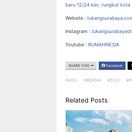
baru 12/24 kec. rungkut kota
Website :
tukangsurabaya.co
Instagram :
tukangsurabayad
Youtube :
RUMAHNESIA
SHARE THIS
Facebook
TAGS:
#BERSIH
#CUCI
#P
Related Posts