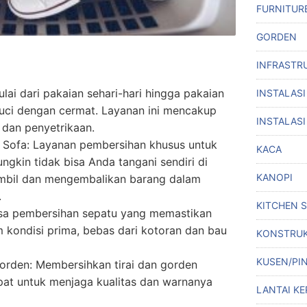
FURNITUR
GORDEN
INFRASTR
lai dari pakaian sehari-hari hingga pakaian
INSTALASI
cuci dengan cermat. Layanan ini mencakup
INSTALASI
 dan penyetrikaan.
 Sofa: Layanan pembersihan khusus untuk
KACA
ngkin tidak bisa Anda tangani sendiri di
KANOPI
mbil dan mengembalikan barang dalam
.
KITCHEN 
sa pembersihan sepatu yang memastikan
 kondisi prima, bebas dari kotoran dan bau
KONSTRUK
KUSEN/PI
orden: Membersihkan tirai dan gorden
at untuk menjaga kualitas dan warnanya
LANTAI KE