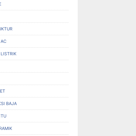
E
UKTUR
 AC
 LISTRIK
SET
SI BAJA
NTU
RAMIK