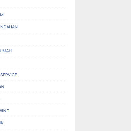
UM
INDAHAN
RUMAH
 SERVICE
ON
L
WING
IK