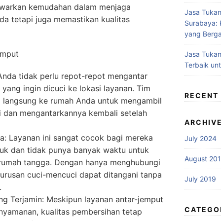
nawarkan kemudahan dalam menjaga
Jasa Tukan
a tetapi juga memastikan kualitas
Surabaya: P
yang Berga
emput
Jasa Tukan
Terbaik un
nda tidak perlu repot-repot mengantar
 yang ingin dicuci ke lokasi layanan. Tim
RECENT
g langsung ke rumah Anda untuk mengambil
i dan mengantarkannya kembali setelah
ARCHIV
: Layanan ini sangat cocok bagi mereka
July 2024
buk dan tidak punya banyak waktu untuk
August 20
 rumah tangga. Dengan hanya menghubungi
 urusan cuci-mencuci dapat ditangani tanpa
July 2019
.
ng Terjamin: Meskipun layanan antar-jemput
CATEGO
nyamanan, kualitas pembersihan tetap