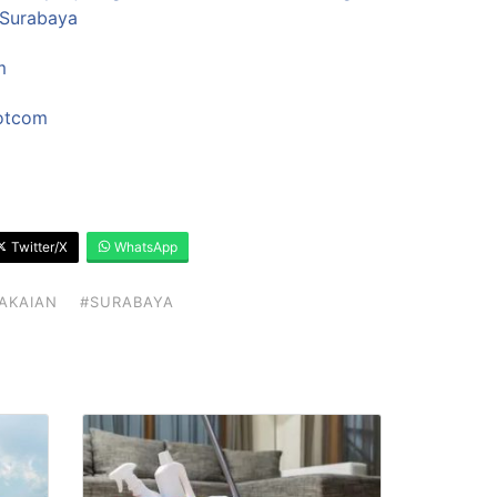
 Surabaya
m
otcom
Twitter/X
WhatsApp
AKAIAN
#SURABAYA