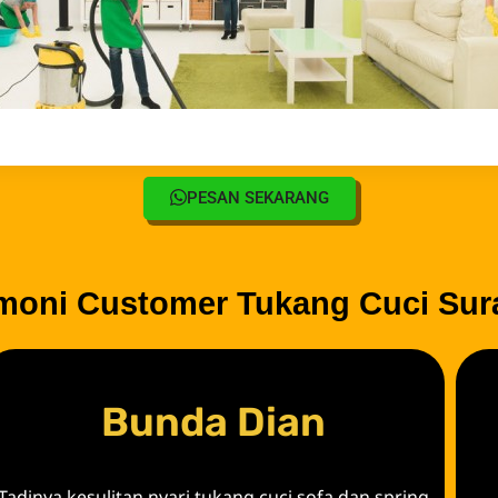
PESAN SEKARANG
imoni Customer Tukang Cuci Sur
Bunda Dian
Tadinya kesulitan nyari tukang cuci sofa dan spring