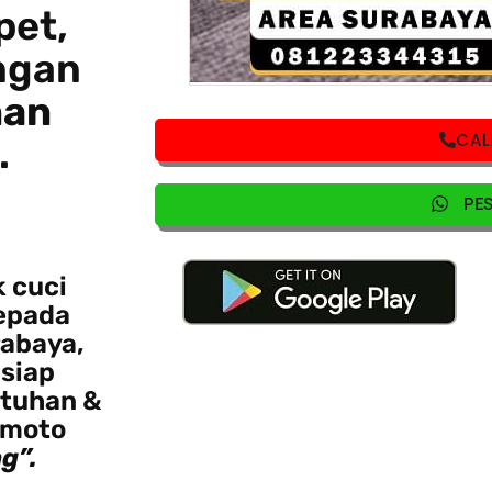
pet,
ngan
nan
CAL
.
PE
k cuci
kepada
rabaya,
 siap
utuhan &
 moto
g”.