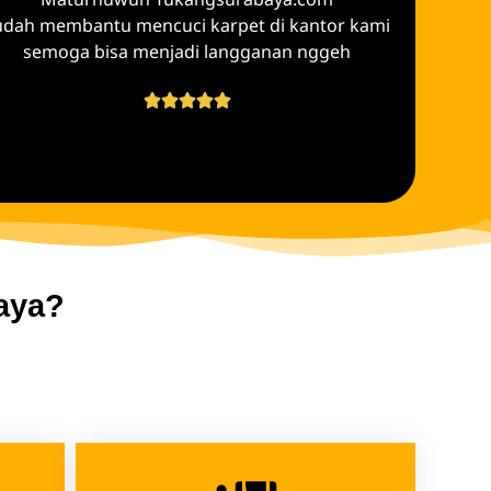
udah membantu mencuci karpet di kantor kami
semoga bisa menjadi langganan nggeh





aya?