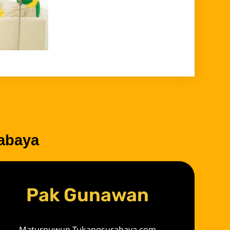
abaya
Pak Gunawan
Maturnuwun Tukangsurabaya.com