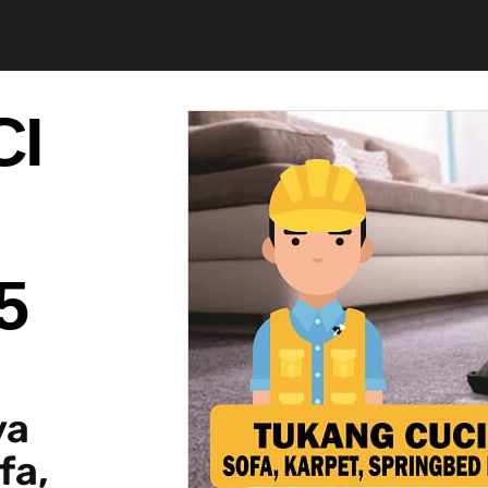
CI
5
ya
fa,