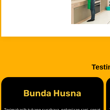
Test
Bunda Husna
Terimakasih tukang surabaya, pekerjaan rapi, cepat