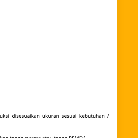
uksi disesuaikan ukuran sesuai kebutuhan /
rkan tanah swasta atau tanah PEMDA.