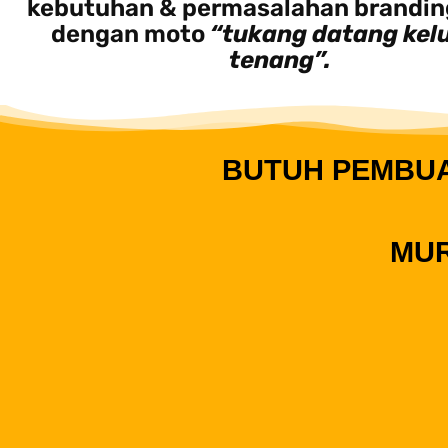
kebutuhan & permasalahan brandin
dengan moto
“tukang datang kel
tenang”.
BUTUH PEMBUA
MUR