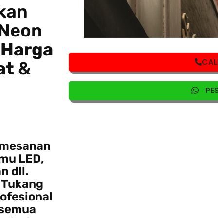
kan
 Neon
n
Harga
CAL
at
&
PE
pemesanan
amu LED,
 dll.
a Tukang
ofesional
 semua