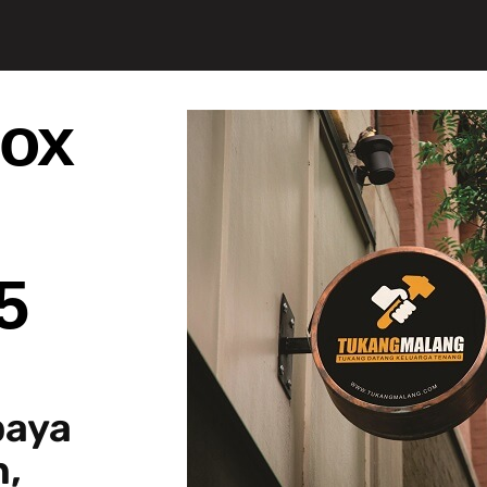
ox
5
baya
,