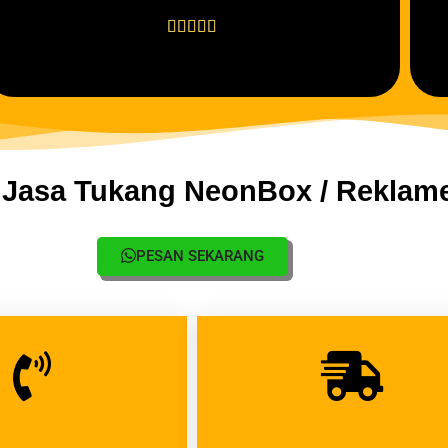





 Jasa Tukang NeonBox / Reklam
PESAN SEKARANG