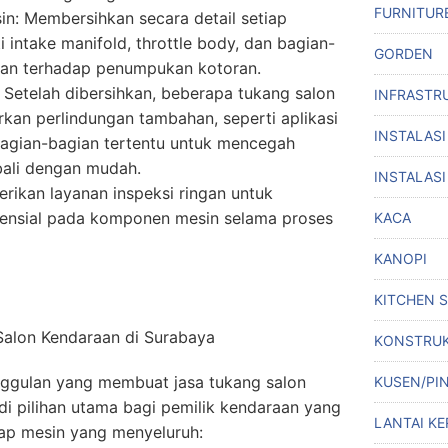
FURNITUR
n: Membersihkan secara detail setiap
 intake manifold, throttle body, dan bagian-
GORDEN
ntan terhadap penumpukan kotoran.
Setelah dibersihkan, beberapa tukang salon
INFRASTR
an perlindungan tambahan, seperti aplikasi
INSTALASI
bagian-bagian tertentu untuk mencegah
ali dengan mudah.
INSTALASI
rikan layanan inspeksi ringan untuk
ensial pada komponen mesin selama proses
KACA
KANOPI
KITCHEN 
alon Kendaraan di Surabaya
KONSTRUK
nggulan yang membuat jasa tukang salon
KUSEN/PI
i pilihan utama bagi pemilik kendaraan yang
LANTAI KE
p mesin yang menyeluruh: