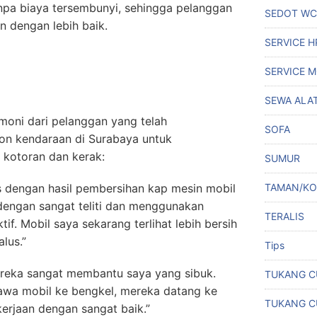
anpa biaya tersembunyi, sehingga pelanggan
SEDOT WC
 dengan lebih baik.
SERVICE 
SERVICE M
SEWA ALA
imoni dari pelanggan yang telah
SOFA
on kendaraan di Surabaya untuk
 kotoran dan kerak:
SUMUR
TAMAN/K
s dengan hasil pembersihan kap mesin mobil
engan sangat teliti dan menggunakan
TERALIS
if. Mobil saya sekarang terlihat lebih bersih
lus.”
Tips
ereka sangat membantu saya yang sibuk.
TUKANG C
awa mobil ke bengkel, mereka datang ke
TUKANG C
erjaan dengan sangat baik.”