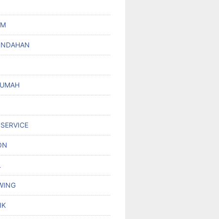
UM
INDAHAN
RUMAH
 SERVICE
ON
L
WING
IK