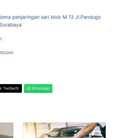
sma penjaringan sari blok M 13 Jl.Pandugo
 Surabaya
m
otcom
Twitter/X
WhatsApp