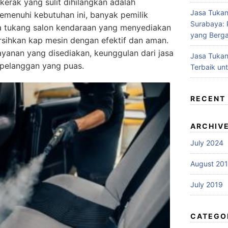
kerak yang sulit dihilangkan adalah
Jasa Tukan
memenuhi kebutuhan ini, banyak pemilik
Surabaya: P
a tukang salon kendaraan yang menyediakan
yang Berga
sihkan kap mesin dengan efektif dan aman.
layanan yang disediakan, keunggulan dari jasa
Jasa Tukan
i pelanggan yang puas.
Terbaik un
RECENT
ARCHIV
July 2024
August 20
July 2019
CATEGO