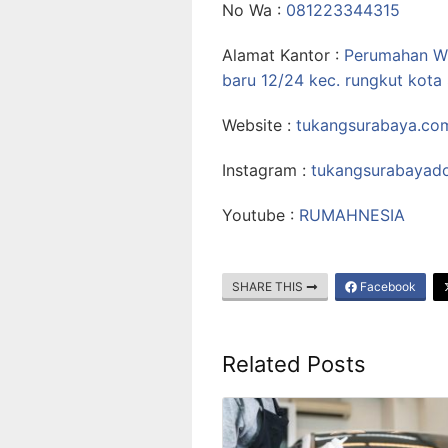
No Wa :
081223344315
Alamat Kantor :
Perumahan Wi
baru 12/24 kec. rungkut kota
Website :
tukangsurabaya.co
Instagram :
tukangsurabayad
Youtube :
RUMAHNESIA
SHARE THIS
Facebook
Related Posts