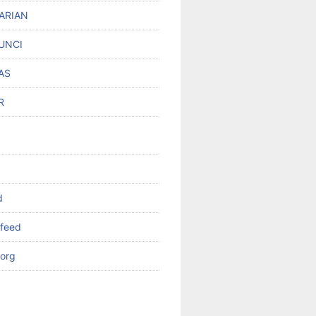
ARIAN
UNCI
AS
R
d
feed
org