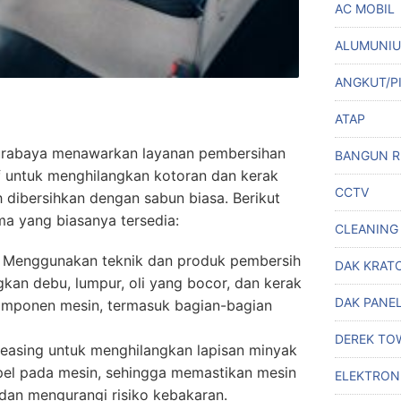
AC MOBIL
ALUMUNI
ANGKUT/P
ATAP
Surabaya menawarkan layanan pembersihan
BANGUN 
 untuk menghilangkan kotoran dan kerak
CCTV
dibersihkan dengan sabun biasa. Berikut
a yang biasanya tersedia:
CLEANING
 Menggunakan teknik dan produk pembersih
DAK KRAT
kan debu, lumpur, oli yang bocor, dan kerak
DAK PANE
mponen mesin, termasuk bagian-bagian
DEREK TO
reasing untuk menghilangkan lapisan minyak
el pada mesin, sehingga memastikan mesin
ELEKTRON
 dan mengurangi risiko kebakaran.