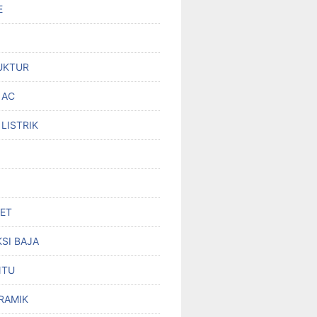
E
UKTUR
 AC
 LISTRIK
SET
SI BAJA
NTU
RAMIK