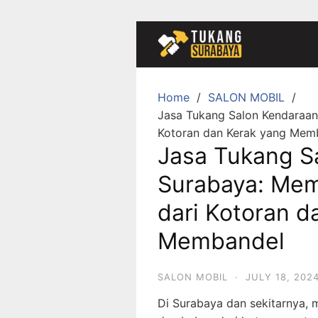
Skip
to
content
Home
SALON MOBIL
Jasa Tukang Salon Kendaraan
Kotoran dan Kerak yang Mem
Jasa Tukang S
Surabaya: Mem
dari Kotoran d
Membandel
SALON MOBIL
·
JULY 18, 202
Di Surabaya dan sekitarnya, 