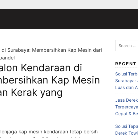
Search
 di Surabaya: Membersihkan Kap Mesin dari
for:
bandel
RECENT
alon Kendaraan di
Solusi Ter
bersihkan Kap Mesin
Surabaya:
Luas dan A
an Kerak yang
Jasa Derek
Terpercaya
Cepat & Be
4
Solusi Tepa
menjaga kap mesin kendaraan tetap bersih
Derek Towi