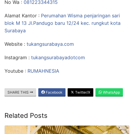
No Wa :
081223344315
Alamat Kantor :
Perumahan Wisma penjaringan sari
blok M 13 Jl.Pandugo baru 12/24 kec. rungkut kota
Surabaya
Website :
tukangsurabaya.com
Instagram :
tukangsurabayadotcom
Youtube :
RUMAHNESIA
SHARE THIS
Facebook
Twitter/X
WhatsApp
Related Posts