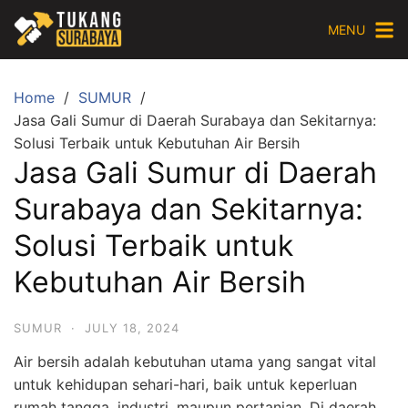
Skip
MENU
to
content
Home
SUMUR
Jasa Gali Sumur di Daerah Surabaya dan Sekitarnya:
Solusi Terbaik untuk Kebutuhan Air Bersih
Jasa Gali Sumur di Daerah
Surabaya dan Sekitarnya:
Solusi Terbaik untuk
Kebutuhan Air Bersih
SUMUR
·
JULY 18, 2024
Air bersih adalah kebutuhan utama yang sangat vital
untuk kehidupan sehari-hari, baik untuk keperluan
rumah tangga, industri, maupun pertanian. Di daerah