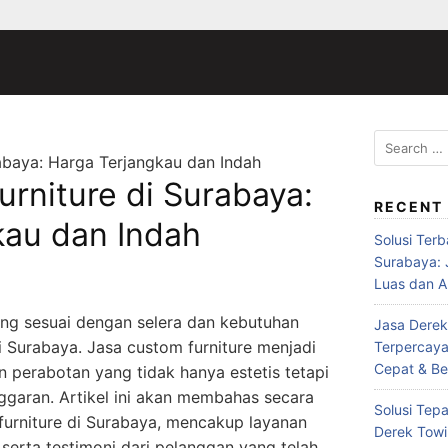
Search
abaya: Harga Terjangkau dan Indah
for:
rniture di Surabaya:
RECENT
kau dan Indah
Solusi Ter
Surabaya:
Luas dan A
ng sesuai dengan selera dan kebutuhan
Jasa Derek
i Surabaya. Jasa custom furniture menjadi
Terpercaya
Cepat & Be
n perabotan yang tidak hanya estetis tetapi
nggaran. Artikel ini akan membahas secara
Solusi Tepa
furniture di Surabaya, mencakup layanan
Derek Towi
serta testimoni dari pelanggan yang telah