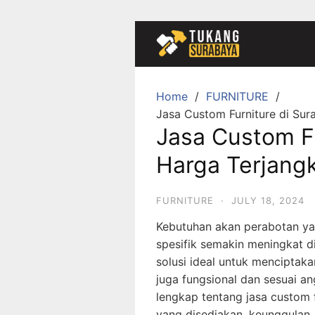
Skip
to
content
Home
FURNITURE
Jasa Custom Furniture di Sur
Jasa Custom Fu
Harga Terjang
FURNITURE
·
JULY 18, 2024
Kebutuhan akan perabotan ya
spesifik semakin meningkat d
solusi ideal untuk menciptaka
juga fungsional dan sesuai a
lengkap tentang jasa custom 
yang disediakan, keunggulan, 