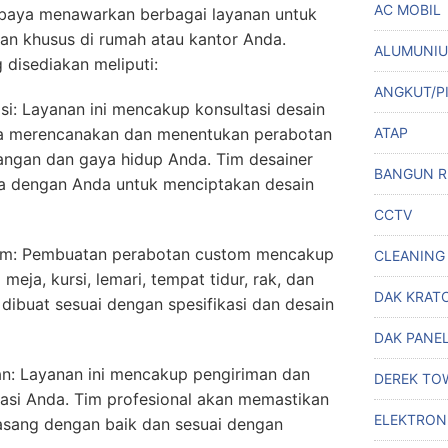
AC MOBIL
rabaya menawarkan berbagai layanan untuk
n khusus di rumah atau kantor Anda.
ALUMUNI
disediakan meliputi:
ANGKUT/P
tasi: Layanan ini mencakup konsultasi desain
ATAP
da merencanakan dan menentukan perabotan
angan dan gaya hidup Anda. Tim desainer
BANGUN 
ma dengan Anda untuk menciptakan desain
CCTV
tom: Pembuatan perabotan custom mencakup
CLEANING
i meja, kursi, lemari, tempat tidur, rak, dan
DAK KRAT
 dibuat sesuai dengan spesifikasi dan desain
DAK PANE
n: Layanan ini mencakup pengiriman dan
DEREK TO
asi Anda. Tim profesional akan memastikan
ELEKTRON
asang dengan baik dan sesuai dengan