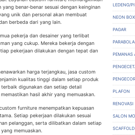
LEDENG/PI
yang benar-benar sesuai dengan keinginan
yang unik dan personal akan membuat
NEON BOX
dan berbeda dari yang lain.
PAGAR
Semua pekerja dan desainer yang terlibat
PARABOLA
laman yang cukup. Mereka bekerja dengan
etiap pekerjaan dilakukan dengan tepat dan
PEMANAS 
PENGECET
 menawarkan harga terjangkau, jasa custom
PENGECO
enjamin kualitas tinggi dalam setiap produk
terbaik digunakan dan setiap detail
PLAFON
uk memastikan hasil akhir yang memuaskan.
RENOVASI
 custom furniture menempatkan kepuasan
tama. Setiap pekerjaan dilakukan sesuai
SALON MO
an pelanggan, serta dilibatkan dalam setiap
SCAFFOLD
l yang memuaskan.