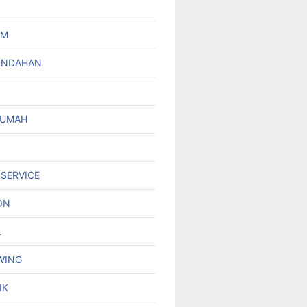
UM
INDAHAN
RUMAH
 SERVICE
ON
L
WING
IK