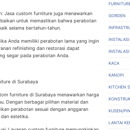
FURNITUR
n: Jasa custom furniture juga menawarkan
GORDEN
rbaikan untuk memastikan bahwa perabotan
INFRASTR
baik selama bertahun-tahun.
INSTALASI
 Jika Anda memiliki perabotan lama yang ingin
yanan refinishing dan restorasi dapat
INSTALASI
ng segar pada perabotan Anda.
KACA
KANOPI
iture di Surabaya
KITCHEN 
stom furniture di Surabaya menawarkan harga
KONSTRUK
au. Dengan berbagai pilihan material dan
ikan perabotan sesuai dengan anggaran
KUSEN/PI
dan estetika.
LANTAI KE
suai: Layanan custom furniture memungkinkan