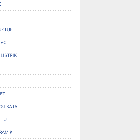
E
UKTUR
 AC
 LISTRIK
SET
SI BAJA
NTU
RAMIK