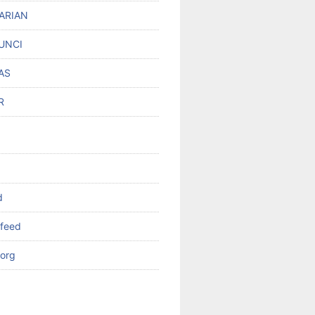
ARIAN
UNCI
AS
R
d
feed
org