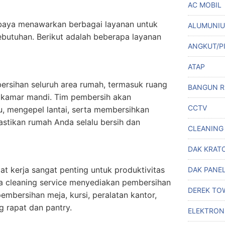
AC MOBIL
abaya menawarkan berbagai layanan untuk
ALUMUNI
kebutuhan. Berikut adalah beberapa layanan
ANGKUT/P
ATAP
ersihan seluruh area rumah, termasuk ruang
BANGUN 
n kamar mandi. Tim pembersih akan
CCTV
 mengepel lantai, serta membersihkan
astikan rumah Anda selalu bersih dan
CLEANING
DAK KRAT
at kerja sangat penting untuk produktivitas
DAK PANE
a cleaning service menyediakan pembersihan
DEREK TO
pembersihan meja, kursi, peralatan kantor,
g rapat dan pantry.
ELEKTRON