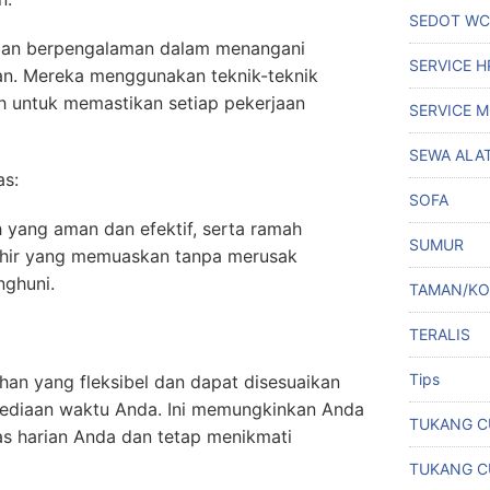
SEDOT WC
 dan berpengalaman dalam menangani
SERVICE 
an. Mereka menggunakan teknik-teknik
h untuk memastikan setiap pekerjaan
SERVICE M
SEWA ALA
as:
SOFA
yang aman dan efektif, serta ramah
SUMUR
akhir yang memuaskan tanpa merusak
nghuni.
TAMAN/K
TERALIS
Tips
an yang fleksibel dan dapat disesuaikan
ediaan waktu Anda. Ini memungkinkan Anda
TUKANG C
tas harian Anda dan tetap menikmati
TUKANG C