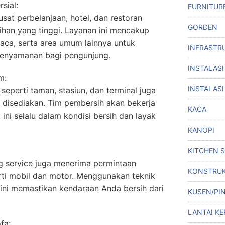
sial:
FURNITUR
sat perbelanjaan, hotel, dan restoran
GORDEN
han yang tinggi. Layanan ini mencakup
kaca, serta area umum lainnya untuk
INFRASTR
kenyamanan bagi pengunjung.
INSTALASI
m:
INSTALASI
seperti taman, stasiun, dan terminal juga
 disediakan. Tim pembersih akan bekerja
KACA
ini selalu dalam kondisi bersih dan layak
KANOPI
KITCHEN 
ing service juga menerima permintaan
KONSTRUK
ti mobil dan motor. Menggunakan teknik
ini memastikan kendaraan Anda bersih dari
KUSEN/PI
LANTAI KE
fa: