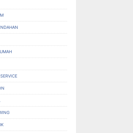
UM
INDAHAN
RUMAH
 SERVICE
ON
L
WING
IK