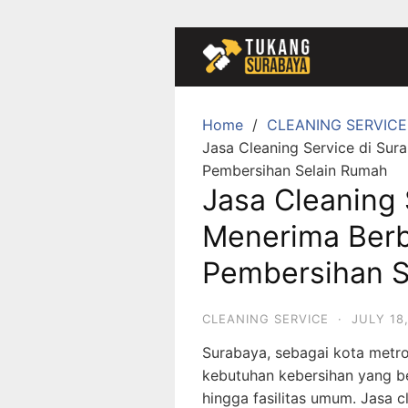
Skip
to
content
Home
CLEANING SERVICE
Jasa Cleaning Service di Sur
Pembersihan Selain Rumah
Jasa Cleaning 
Menerima Berb
Pembersihan S
CLEANING SERVICE
·
JULY 18
Surabaya, sebagai kota metro
kebutuhan kebersihan yang be
hingga fasilitas umum. Jasa c