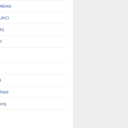
ARIAN
UNCI
AS
R
d
feed
org