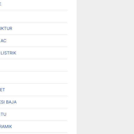
E
UKTUR
 AC
 LISTRIK
SET
SI BAJA
NTU
RAMIK