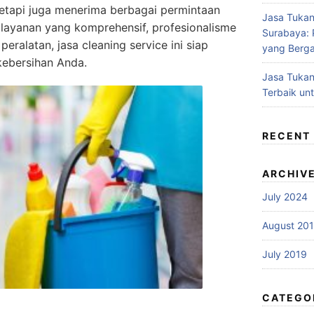
etapi juga menerima berbagai permintaan
Jasa Tukan
layanan yang komprehensif, profesionalisme
Surabaya: P
eralatan, jasa cleaning service ini siap
yang Berga
ebersihan Anda.
Jasa Tukan
Terbaik un
RECENT
ARCHIV
July 2024
August 20
July 2019
CATEGO