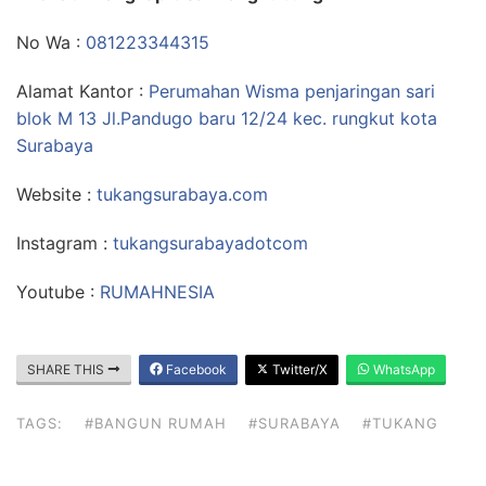
No Wa :
081223344315
Alamat Kantor :
Perumahan Wisma penjaringan sari
blok M 13 Jl.Pandugo baru 12/24 kec. rungkut kota
Surabaya
Website :
tukangsurabaya.com
Instagram :
tukangsurabayadotcom
Youtube :
RUMAHNESIA
SHARE THIS
Facebook
Twitter/X
WhatsApp
TAGS:
#BANGUN RUMAH
#SURABAYA
#TUKANG