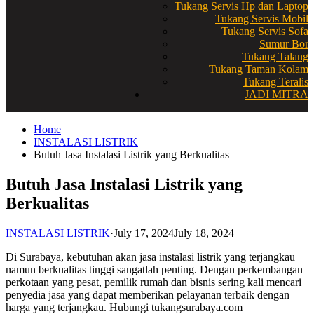
Tukang Servis Hp dan Laptop
Tukang Servis Mobil
Tukang Servis Sofa
Sumur Bor
Tukang Talang
Tukang Taman Kolam
Tukang Teralis
JADI MITRA
Home
INSTALASI LISTRIK
Butuh Jasa Instalasi Listrik yang Berkualitas
Butuh Jasa Instalasi Listrik yang
Berkualitas
INSTALASI LISTRIK
·
July 17, 2024
July 18, 2024
Di Surabaya, kebutuhan akan jasa instalasi listrik yang terjangkau
namun berkualitas tinggi sangatlah penting. Dengan perkembangan
perkotaan yang pesat, pemilik rumah dan bisnis sering kali mencari
penyedia jasa yang dapat memberikan pelayanan terbaik dengan
harga yang terjangkau. Hubungi tukangsurabaya.com