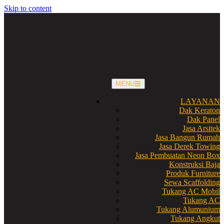
Skip to content
MENU
LAYANAN
Dak Keraton
Dak Panel
Jasa Arsitek
Jasa Bangun Rumah
Jasa Derek Towing
Jasa Pembuatan Neon Box
Konstruksi Baja
Produk Furniture
Sewa Scaffolding
Tukang AC Mobil
Tukang AC
Tukang Alumunium
Tukang Angkut