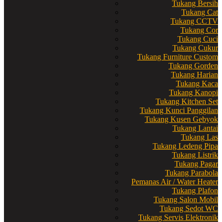
Tukang Bersih
Tukang Cat
Tukang CCTV
Tukang Cor
Tukang Cuci
Tukang Cukur
Tukang Furniture Custom
Tukang Gorden
Tukang Harian
Tukang Kaca
Tukang Kanopi
Tukang Kitchen Set
Tukang Kunci Panggilan
Tukang Kusen Gebyok
Tukang Lantai
Tukang Las
Tukang Ledeng Pipa
Tukang Listrik
Tukang Pagar
Tukang Parabola
Pemanas Air / Water Heater
Tukang Plafon
Tukang Salon Mobil
Tukang Sedot WC
Tukang Servis Elektronik