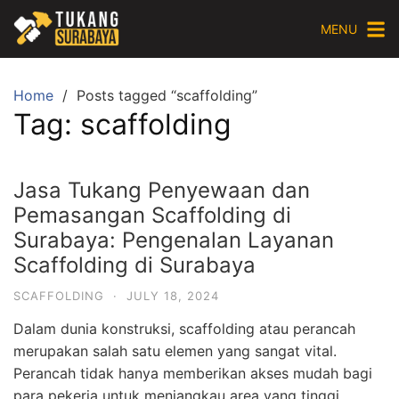
Skip
MENU
to
content
Home
Posts tagged “scaffolding”
Tag:
scaffolding
Jasa Tukang Penyewaan dan
Pemasangan Scaffolding di
Surabaya: Pengenalan Layanan
Scaffolding di Surabaya
SCAFFOLDING
·
JULY 18, 2024
Dalam dunia konstruksi, scaffolding atau perancah
merupakan salah satu elemen yang sangat vital.
Perancah tidak hanya memberikan akses mudah bagi
para pekerja untuk menjangkau area yang tinggi,